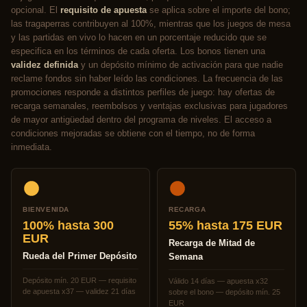
opcional. El
requisito de apuesta
se aplica sobre el importe del bono;
las tragaperras contribuyen al 100%, mientras que los juegos de mesa
y las partidas en vivo lo hacen en un porcentaje reducido que se
especifica en los términos de cada oferta. Los bonos tienen una
validez definida
y un depósito mínimo de activación para que nadie
reclame fondos sin haber leído las condiciones. La frecuencia de las
promociones responde a distintos perfiles de juego: hay ofertas de
recarga semanales, reembolsos y ventajas exclusivas para jugadores
de mayor antigüedad dentro del programa de niveles. El acceso a
condiciones mejoradas se obtiene con el tiempo, no de forma
inmediata.
BIENVENIDA
RECARGA
100% hasta 300
55% hasta 175 EUR
EUR
Recarga de Mitad de
Rueda del Primer Depósito
Semana
Depósito mín. 20 EUR — requisito
Válido 14 días — apuesta x32
de apuesta x37 — validez 21 días
sobre el bono — depósito mín. 25
EUR