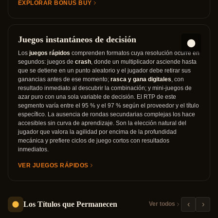
EXPLORAR BONUS BUY
Juegos instantáneos de decisión
Los
juegos rápidos
comprenden formatos cuya resolución ocurre en
segundos: juegos de
crash
, donde un multiplicador asciende hasta
que se detiene en un punto aleatorio y el jugador debe retirar sus
ganancias antes de ese momento;
rasca y gana digitales
, con
resultado inmediato al descubrir la combinación; y mini-juegos de
azar puro con una sola variable de decisión. El RTP de este
segmento varía entre el 95 % y el 97 % según el proveedor y el título
específico. La ausencia de rondas secundarias complejas los hace
accesibles sin curva de aprendizaje. Son la elección natural del
jugador que valora la agilidad por encima de la profundidad
mecánica y prefiere ciclos de juego cortos con resultados
inmediatos.
VER JUEGOS RÁPIDOS
Los Títulos que Permanecen
‹
›
Ver todos