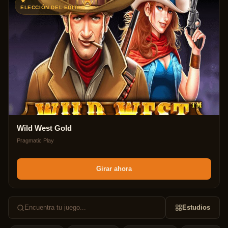
ELECCIÓN DEL EDITOR
Wild West Gold
Pragmatic Play
Girar ahora
Encuentra tu juego...
Estudios