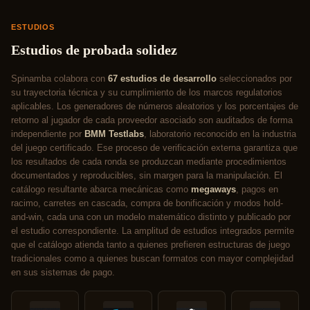
ESTUDIOS
Estudios de probada solidez
Spinamba colabora con
67 estudios de desarrollo
seleccionados por
su trayectoria técnica y su cumplimiento de los marcos regulatorios
aplicables. Los generadores de números aleatorios y los porcentajes de
retorno al jugador de cada proveedor asociado son auditados de forma
independiente por
BMM Testlabs
, laboratorio reconocido en la industria
del juego certificado. Ese proceso de verificación externa garantiza que
los resultados de cada ronda se produzcan mediante procedimientos
documentados y reproducibles, sin margen para la manipulación. El
catálogo resultante abarca mecánicas como
megaways
, pagos en
racimo, carretes en cascada, compra de bonificación y modos hold-
and-win, cada una con un modelo matemático distinto y publicado por
el estudio correspondiente. La amplitud de estudios integrados permite
que el catálogo atienda tanto a quienes prefieren estructuras de juego
tradicionales como a quienes buscan formatos con mayor complejidad
en sus sistemas de pago.