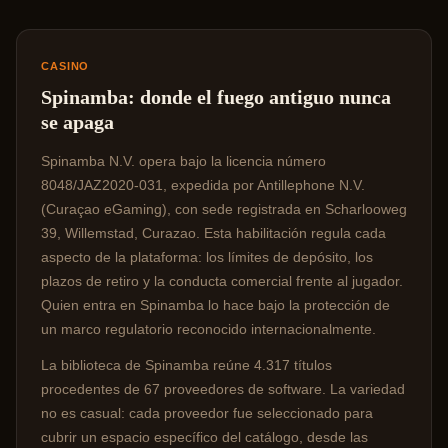
CASINO
Spinamba: donde el fuego antiguo nunca
se apaga
Spinamba N.V. opera bajo la licencia número
8048/JAZ2020-031, expedida por Antillephone N.V.
(Curaçao eGaming), con sede registrada en Scharlooweg
39, Willemstad, Curazao. Esta habilitación regula cada
aspecto de la plataforma: los límites de depósito, los
plazos de retiro y la conducta comercial frente al jugador.
Quien entra en Spinamba lo hace bajo la protección de
un marco regulatorio reconocido internacionalmente.
La biblioteca de Spinamba reúne 4.317 títulos
procedentes de 67 proveedores de software. La variedad
no es casual: cada proveedor fue seleccionado para
cubrir un espacio específico del catálogo, desde las