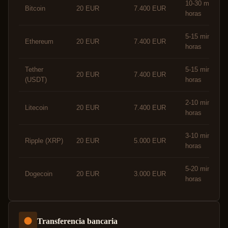
10-30 min / 1-
Bitcoin
20 EUR
7.400 EUR
horas
5-15 min / 1-4
Ethereum
20 EUR
7.400 EUR
horas
Tether
5-15 min / 1-4
20 EUR
7.400 EUR
(USDT)
horas
2-10 min / 1-4
Litecoin
20 EUR
7.400 EUR
horas
3-10 min / 1-4
Ripple (XRP)
20 EUR
5.000 EUR
horas
5-20 min / 1-4
Dogecoin
20 EUR
3.000 EUR
horas
Transferencia bancaria