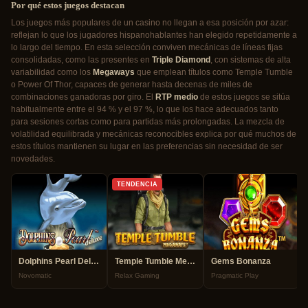
Por qué estos juegos destacan
Los juegos más populares de un casino no llegan a esa posición por azar:
reflejan lo que los jugadores hispanohablantes han elegido repetidamente a
lo largo del tiempo. En esta selección conviven mecánicas de líneas fijas
consolidadas, como las presentes en
Triple Diamond
, con sistemas de alta
variabilidad como los
Megaways
que emplean títulos como Temple Tumble
o Power Of Thor, capaces de generar hasta decenas de miles de
combinaciones ganadoras por giro. El
RTP medio
de estos juegos se sitúa
habitualmente entre el 94 % y el 97 %, lo que los hace adecuados tanto
para sesiones cortas como para partidas más prolongadas. La mezcla de
volatilidad equilibrada y mecánicas reconocibles explica por qué muchos de
estos títulos mantienen su lugar en las preferencias sin necesidad de ser
novedades.
TENDENCIA
Dolphins Pearl Deluxe
Temple Tumble Megaways
Gems Bonanza
Novomatic
Relax Gaming
Pragmatic Play