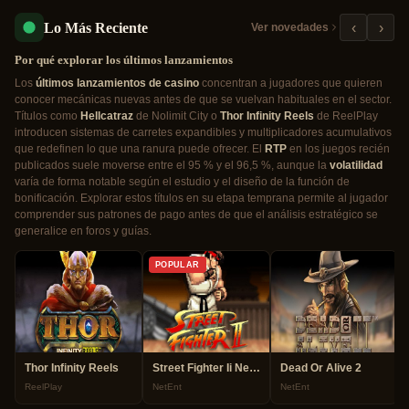
Lo Más Reciente
‹
›
Ver novedades
Por qué explorar los últimos lanzamientos
Los
últimos lanzamientos de casino
concentran a jugadores que quieren
conocer mecánicas nuevas antes de que se vuelvan habituales en el sector.
Títulos como
Hellcatraz
de Nolimit City o
Thor Infinity Reels
de ReelPlay
introducen sistemas de carretes expandibles y multiplicadores acumulativos
que redefinen lo que una ranura puede ofrecer. El
RTP
en los juegos recién
publicados suele moverse entre el 95 % y el 96,5 %, aunque la
volatilidad
varía de forma notable según el estudio y el diseño de la función de
bonificación. Explorar estos títulos en su etapa temprana permite al jugador
comprender sus patrones de pago antes de que el análisis estratégico se
generalice en foros y guías.
POPULAR
Thor Infinity Reels
Street Fighter Ii Netent
Dead Or Alive 2
ReelPlay
NetEnt
NetEnt