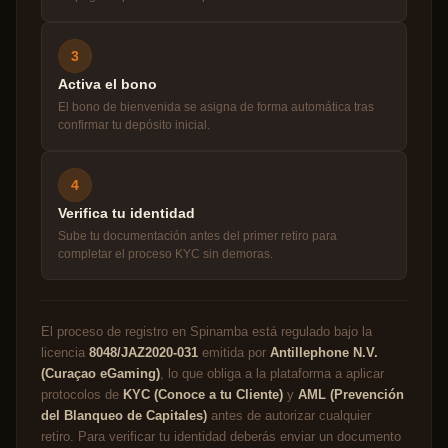
3
Activa el bono
El bono de bienvenida se asigna de forma automática tras
confirmar tu depósito inicial.
4
Verifica tu identidad
Sube tu documentación antes del primer retiro para
completar el proceso KYC sin demoras.
El proceso de registro en Spinamba está regulado bajo la
licencia
8048/JAZ2020-031
emitida por
Antillephone N.V.
(Curaçao eGaming)
, lo que obliga a la plataforma a aplicar
protocolos de
KYC (Conoce a tu Cliente)
y
AML (Prevención
del Blanqueo de Capitales)
antes de autorizar cualquier
retiro. Para verificar tu identidad deberás enviar un documento