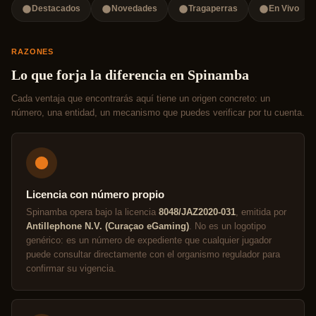
Destacados
Novedades
Tragaperras
En Vivo
RAZONES
Lo que forja la diferencia en Spinamba
Cada ventaja que encontrarás aquí tiene un origen concreto: un
número, una entidad, un mecanismo que puedes verificar por tu cuenta.
Licencia con número propio
Spinamba opera bajo la licencia
8048/JAZ2020-031
, emitida por
Antillephone N.V. (Curaçao eGaming)
. No es un logotipo
genérico: es un número de expediente que cualquier jugador
puede consultar directamente con el organismo regulador para
confirmar su vigencia.