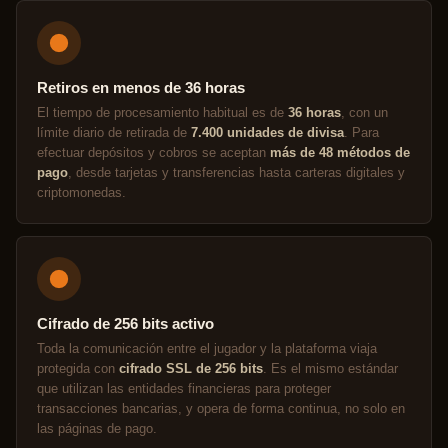
Retiros en menos de 36 horas
El tiempo de procesamiento habitual es de
36 horas
, con un
límite diario de retirada de
7.400 unidades de divisa
. Para
efectuar depósitos y cobros se aceptan
más de 48 métodos de
pago
, desde tarjetas y transferencias hasta carteras digitales y
criptomonedas.
Cifrado de 256 bits activo
Toda la comunicación entre el jugador y la plataforma viaja
protegida con
cifrado SSL de 256 bits
. Es el mismo estándar
que utilizan las entidades financieras para proteger
transacciones bancarias, y opera de forma continua, no solo en
las páginas de pago.