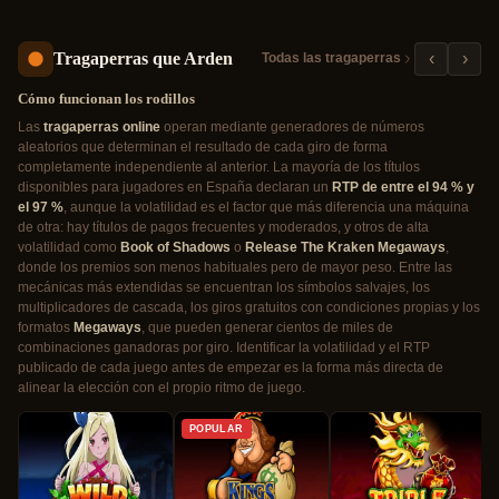
Tragaperras que Arden
‹
›
Todas las tragaperras
Cómo funcionan los rodillos
Las
tragaperras online
operan mediante generadores de números
aleatorios que determinan el resultado de cada giro de forma
completamente independiente al anterior. La mayoría de los títulos
disponibles para jugadores en España declaran un
RTP de entre el 94 % y
el 97 %
, aunque la volatilidad es el factor que más diferencia una máquina
de otra: hay títulos de pagos frecuentes y moderados, y otros de alta
volatilidad como
Book of Shadows
o
Release The Kraken Megaways
,
donde los premios son menos habituales pero de mayor peso. Entre las
mecánicas más extendidas se encuentran los símbolos salvajes, los
multiplicadores de cascada, los giros gratuitos con condiciones propias y los
formatos
Megaways
, que pueden generar cientos de miles de
combinaciones ganadoras por giro. Identificar la volatilidad y el RTP
publicado de cada juego antes de empezar es la forma más directa de
alinear la elección con el propio ritmo de juego.
POPULAR